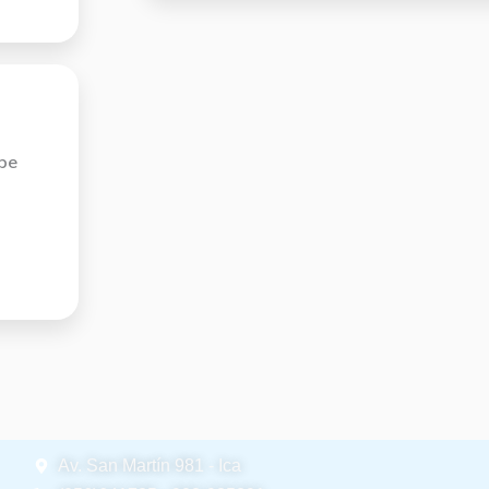
spe
Av. San Martín 981 - Ica