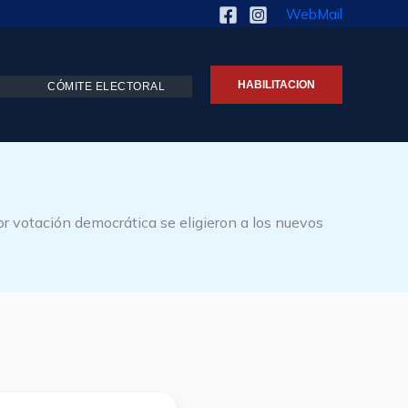
WebMail
HABILITACION
CÓMITE ELECTORAL
por votación democrática se eligieron a los nuevos