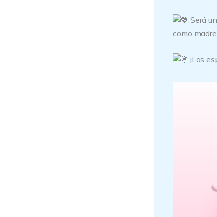
Será una
como madres
¡Las es