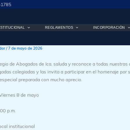
41785
NSTITUCIONAL
REGLAMENTOS
INCORPORACIÓN
z Día Mamá Abogada!
dor
/
7 de mayo de 2026
olegio de Abogados de Ica, saluda y reconoce a todas nuestras 
das colegiadas y las invita a participar en el homenaje por s
 especial preparada con mucho aprecio.
Viernes 8 de mayo
:00 p.m.
ocal institucional