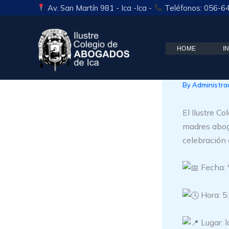
Skip
Av. San Martín 981 - Ica -Ica -
Teléfonos: 056-6
to
content
HOME
I
¡Feli
By
Administra
El Ilustre C
madres aboga
celebración
Fecha: 
Hora: 5
Lugar: l