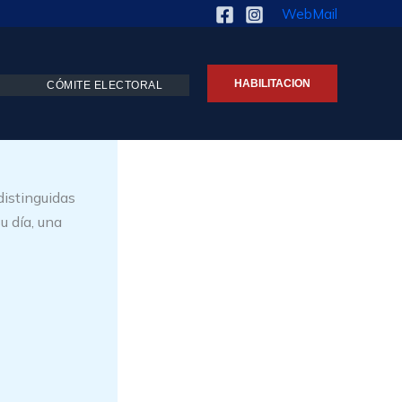
WebMail
HABILITACION
CÓMITE ELECTORAL
distinguidas
u día, una